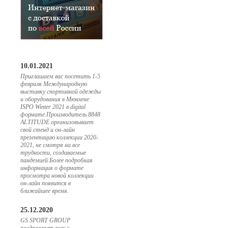
10.01.2021
Приглашаем вас посетить 1-5
февраля Международную
выставку спортивной одежды
и оборудования в Мюнхене
ISPO Winter 2021 в digital
формате.Производитель 8848
ALTITUDE организовывает
свой стенд и он-лайн
презентацию коллекции 2020-
2021, не смотря на все
трудности, создаваемые
пандемией.Более подробная
информация о формате
просмотра новой коллекции
он-лайн появится в
ближайшее время.
25.12.2020
GS SPORT GROUP