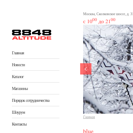
Перейти к основному содержанию
Москва, Сколковское шоссе, д. 31
00
00
с 10
до 21
Главная
Новости
Каталог
Магазины
Порядок сотрудничества
Шоурум
Главная
Контакты
blue