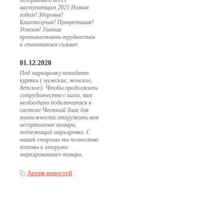
поздравляет всех с
наступающим 2021 Новым
годом! Здоровья!
Благополучия! Процветания!
Успехов! Умения
противостоять трудностям
и становиться сильнее.
01.12.2020
Под маркировку попадают
куртки ( мужские, женские,
детские). Чтобы продолжить
сотрудничество с нами, вам
необходимо подключиться к
системе Честный Знак для
возможности отгружать вам
ассортимент товара,
подлежащий маркировке. С
нашей стороны мы полностью
готовы к отгрузке
маркированного товара.
Архив новостей