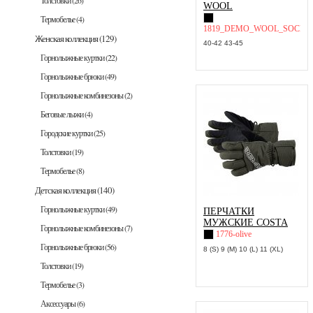
Толстовки
(26)
WOOL
Термобелье
(4)
1819_DEMO_WOOL_SOCK_
Женская коллекция
(129)
40-42 43-45
Горнолыжные куртки
(22)
Горнолыжные брюки
(49)
Горнолыжные комбинезоны
(2)
Беговые лыжи
(4)
Городские куртки
(25)
Толстовки
(19)
Термобелье
(8)
Детская коллекция
(140)
Горнолыжные куртки
(49)
ПЕРЧАТКИ
МУЖСКИЕ COSTA
Горнолыжные комбинезоны
(7)
1776-olive
Горнолыжные брюки
(56)
8 (S) 9 (M) 10 (L) 11 (XL)
Толстовки
(19)
Термобелье
(3)
Аксессуары
(6)