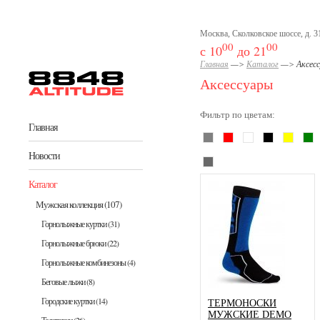
Перейти к основному содержанию
Москва, Сколковское шоссе, д. 31
00
00
с 10
до 21
Главная
—>
Каталог
—> Аксесс
Аксессуары
Фильтр по цветам:
Главная
Новости
Каталог
Мужская коллекция
(107)
Горнолыжные куртки
(31)
Горнолыжные брюки
(22)
Горнолыжные комбинезоны
(4)
Беговые лыжи
(8)
Городские куртки
(14)
ТЕРМОНОСКИ
МУЖСКИЕ DEMO