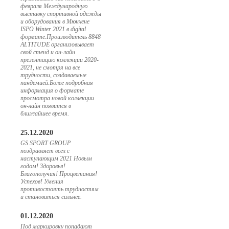
февраля Международную
выставку спортивной одежды
и оборудования в Мюнхене
ISPO Winter 2021 в digital
формате.Производитель 8848
ALTITUDE организовывает
свой стенд и он-лайн
презентацию коллекции 2020-
2021, не смотря на все
трудности, создаваемые
пандемией.Более подробная
информация о формате
просмотра новой коллекции
он-лайн появится в
ближайшее время.
25.12.2020
GS SPORT GROUP
поздравляет всех с
наступающим 2021 Новым
годом! Здоровья!
Благополучия! Процветания!
Успехов! Умения
противостоять трудностям
и становиться сильнее.
01.12.2020
Под маркировку попадают