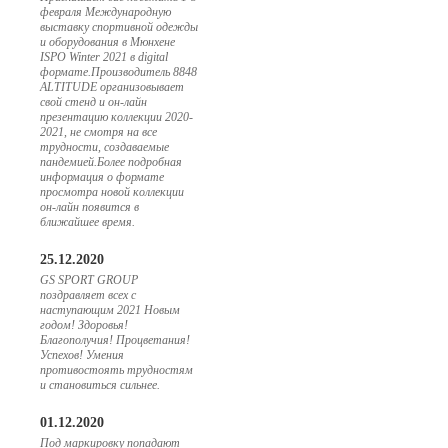
февраля Международную
выставку спортивной одежды
и оборудования в Мюнхене
ISPO Winter 2021 в digital
формате.Производитель 8848
ALTITUDE организовывает
свой стенд и он-лайн
презентацию коллекции 2020-
2021, не смотря на все
трудности, создаваемые
пандемией.Более подробная
информация о формате
просмотра новой коллекции
он-лайн появится в
ближайшее время.
25.12.2020
GS SPORT GROUP
поздравляет всех с
наступающим 2021 Новым
годом! Здоровья!
Благополучия! Процветания!
Успехов! Умения
противостоять трудностям
и становиться сильнее.
01.12.2020
Под маркировку попадают