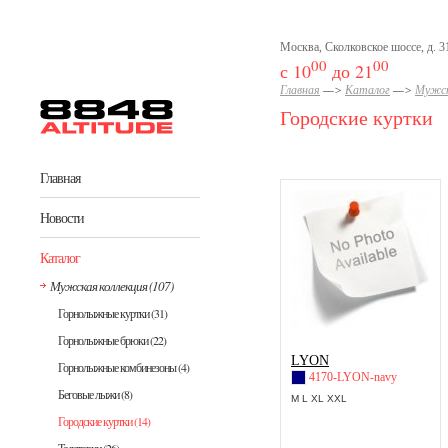
Перейти к основному содержанию
Москва, Сколковское шоссе, д. 31
00
00
с 10
до 21
Главная
—>
Каталог
—>
Мужск
Городские куртки
Главная
Новости
Каталог
Мужская коллекция
(107)
Горнолыжные куртки
(31)
Горнолыжные брюки
(22)
LYON
Горнолыжные комбинезоны
(4)
4170-LYON-navy
Беговые лыжи
(8)
M L XL XXL
Городские куртки
(14)