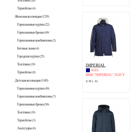
Толстовки
(26)
Термобелье
(4)
Женская коллекция
(129)
Горнолыжные куртки
(22)
Горнолыжные брюки
(49)
Горнолыжные комбинезоны
(2)
Беговые лыжи
(4)
Городские куртки
(25)
Толстовки
(19)
IMPERIAL
4103-
Термобелье
(8)
8848-“IMPERIAL”-NAVY
Детская коллекция
(140)
S M L XL
Горнолыжные куртки
(49)
Горнолыжные комбинезоны
(7)
Горнолыжные брюки
(56)
Толстовки
(19)
Термобелье
(3)
Аксессуары
(6)