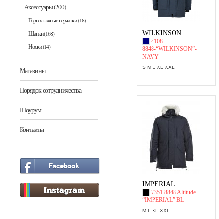
Аксессуары
(200)
Горнолыжные перчатки
(18)
Шапки
(168)
WILKINSON
4108-
Носки
(14)
8848-“WILKINSON”-
NAVY
S M L XL XXL
Магазины
Порядок сотрудничества
Шоурум
Контакты
IMPERIAL
7351 8848 Altitude
“IMPERIAL” BL
M L XL XXL