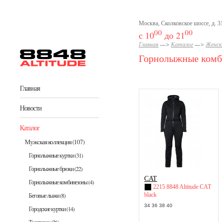
Перейти к основному содержанию
Москва, Сколковское шоссе, д. 31
00
00
с 10
до 21
Главная
—>
Каталог
—>
Женск
Горнолыжные комб
Главная
Новости
Каталог
Мужская коллекция
(107)
Горнолыжные куртки
(31)
Горнолыжные брюки
(22)
CAT
Горнолыжные комбинезоны
(4)
2215 8848 Altitude CAT
black
Беговые лыжи
(8)
34 36 38 40
Городские куртки
(14)